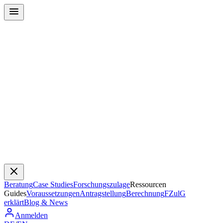
Beratung
Case Studies
Forschungszulage
Ressourcen
Guides
Voraussetzungen
Antragstellung
Berechnung
FZulG
erklärt
Blog & News
Anmelden