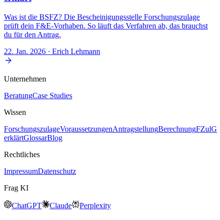
Was ist die BSFZ? Die Bescheinigungsstelle Forschungszulage
prüft dein F&E-Vorhaben. So läuft das Verfahren ab, das brauchst
du für den Antrag.
22. Jan. 2026
· Erich Lehmann
Unternehmen
Beratung
Case Studies
Wissen
Forschungszulage
Voraussetzungen
Antragstellung
Berechnung
FZulG
erklärt
Glossar
Blog
Rechtliches
Impressum
Datenschutz
Frag KI
ChatGPT
Claude
Perplexity