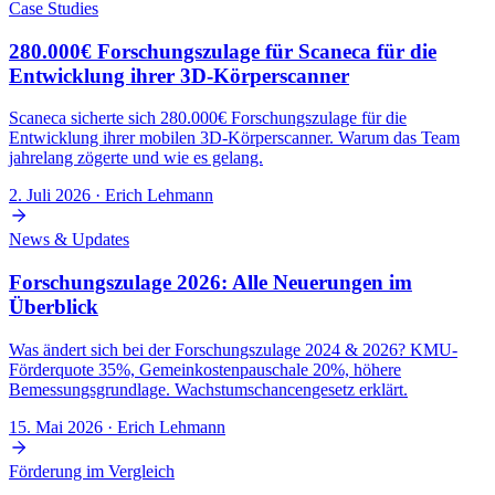
Case Studies
Was bleibt vom Stopp unberührt?
280.000€ Forschungszulage für Scaneca für die
Gute Nachricht für alle, die schon im Verfahren sind:
Entwicklung ihrer 3D-Körperscanner
Bereits eingereichte Anträge werden weiter bearbeitet und bew
Scaneca sicherte sich 280.000€ Forschungszulage für die
sind und Mittel bereitstehen.
Entwicklung ihrer mobilen 3D-Körperscanner. Warum das Team
Laufende Auszahlungen bereits bewilligter Vorhaben gehen n
jahrelang zögerte und wie es gelang.
Anträge im Rahmen internationaler bilateraler und multilat
ausgenommen.
2. Juli 2026
· Erich Lehmann
Wie lange der Stopp gilt, ist offen. Das BMWE strebt eine Wiede
davon, wie viel Budget der Bundeshaushalt 2027 hergibt. Eine fest
News & Updates
Forschungszulage 2026: Alle Neuerungen im
Aber es gibt eine Alternative: die Forsch
Überblick
Genau hier liegt der entscheidende Punkt. Der ZIM-Stopp ist das 
Was ändert sich bei der Forschungszulage 2024 & 2026? KMU-
klassischer Zuschussprogramme: Sie hängen an einem begrenzten Förd
Förderquote 35%, Gemeinkostenpauschale 20%, höhere
wie gut euer Projekt ist.
Bemessungsgrundlage. Wachstumschancengesetz erklärt.
Die
Forschungszulage
funktioniert anders. Sie ist ein steuerlicher
15. Mai 2026
· Erich Lehmann
Kriterien erfüllt, bekommt ihr die Förderung, ohne Wettbewerb u
Antragsstopp. Es gibt keinen Topf, der leerlaufen kann.
Förderung im Vergleich
Und die
Konditionen
sind 2026 so gut wie nie: