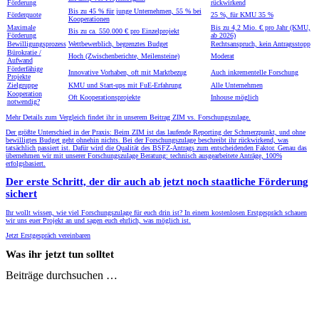
News & Updates
ZIM-Förderung Antragsstopp ab Juli 2026
beachten müsst
9. Juli 2026 · Erich Lehmann
Auf einen Blick
Seit dem 7. Juli 2026 nimmt das BMWE keine neuen Anträge im 
Mittelstand (ZIM) mehr an. Für viele forschende KMU klingt das er
Ist es aber nur bedingt: Die wichtigste F&E-Förderung in Deutsch
ungebremst weiter und hat sogar entscheidende Vorteile. Hier das U
solltet.
ZIM-Antragsstopp seit 7. Juli 2026, 12:00 Uhr, für alle Pro
Bereits eingereichte Anträge und laufende Auszahlungen sind 
Beiträge durchsuchen …
Wiederaufnahme frühestens Anfang 2027, abhängig vom Bun
Forschungszulage als Alternative: Rechtsanspruch, kein Budg