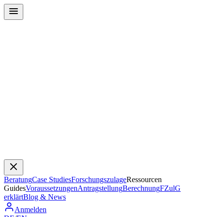
Beratung
Case Studies
Forschungszulage
Ressourcen
Guides
Voraussetzungen
Antragstellung
Berechnung
FZulG
erklärt
Blog & News
Anmelden