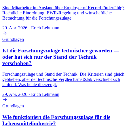
Förderfähige
Innovative Vorhaben, oft mit Marktbezug
Sind Mitarbeiter im Ausland über Employer of Record förderfähig?
Projekte
Rechtliche Einordnung, EWR-Regelung und wirtschaftliche
Zielgruppe
KMU und Start-ups mit FuE-Erfahrung
Betrachtung für die Forschungszulage.
Kooperation
Oft Kooperationsprojekte
notwendig?
29. Apr. 2026
· Erich Lehmann
Mehr Details zum Vergleich findet ihr in unserem Beitrag
ZIM vs. 
Grundlagen
Der größte Unterschied in der Praxis: Beim ZIM ist das laufende 
bewilligtes Budget geht ohnehin nichts. Bei der Forschungszulage 
Ist die Forschungszulage technischer geworden —
tatsächlich passiert ist. Dafür wird die Qualität des BSFZ-Antrag
oder hat sich nur der Stand der Technik
übernehmen wir mit unserer
Forschungszulage Beratung
: technisc
verschoben?
erfolgsbasiert.
Forschungszulage und Stand der Technik: Die Kriterien sind gleich
Der erste Schritt, der dir auch ab jetzt 
geblieben, aber der technische Vergleichsmaßstab verschiebt sich
sichert
laufend. Was heute überzeugt.
29. Apr. 2026
· Erich Lehmann
Ihr wollt wissen, wie viel Forschungszulage für euch drin ist? In 
wir uns euer Projekt an und sagen euch ehrlich, was möglich ist.
Grundlagen
Jetzt Erstgespräch vereinbaren
Wie funktioniert die Forschungszulage für die
Was ihr jetzt tun solltet
Lebensmittelindustrie?