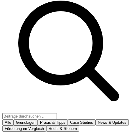
Was genau wurde beim ZIM gestoppt?
Seit dem 7. Juli 2026, 12:00 Uhr, nimmt das Bundesministerium
das für das ZIM zuständige Bundesministerium, vorübergehend kei
Wichtig: Der Stopp ist zwar befristet und das Programm selbst wir
Antragsannahme aber wieder startet, ist derzeit völlig offen. Betrof
ausdrücklich alle Antrags- und Projektformen:
FuE-Einzelprojekte
FuE-Kooperationsprojekte
Innovationsnetzwerke
Durchführbarkeitsstudien
auch reine Projektskizzen
Zusätzlich wird die Fristenfestlegung für die zweite Phase bei In
ausgesetzt. Es kommt also nicht nur kein neuer Antrag mehr rein, a
Netzwerkförderungen verschiebt sich.
Der Grund: Seit dem vierten Quartal 2025 ist die Nachfrage stark g
Haushaltsmitteln sieht sich das BMWE gezwungen, die Antragsann
Mittel gezielt zu steuern.
Die offizielle Meldung dazu lest ihr direkt beim
ZIM-Portal des
Alle
Grundlagen
Praxis & Tipps
Case Studies
News & Updates
Projekt GmbH
.
Förderung im Vergleich
Recht & Steuern