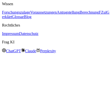
Wissen
Forschungszulage
Voraussetzungen
Antragstellung
Berechnung
FZulG
erklärt
Glossar
Blog
Rechtliches
Impressum
Datenschutz
Frag KI
ChatGPT
Claude
Perplexity