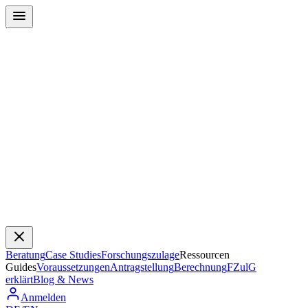
Beratung
Case Studies
Forschungszulage
Ressourcen
Guides
Voraussetzungen
Antragstellung
Berechnung
FZulG
erklärt
Blog & News
Anmelden