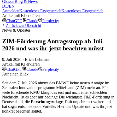
Glossar
Blog & News
DE
/
EN
Anmelden
Kostenloses Erstgespräch
Kostenloses Erstgespräch
Artikel mit KI erklären
ChatGPT
Claude
Perplexity
Zurück zur Übersicht
News & Updates
ZIM-Förderung Antragsstopp ab Juli
2026 und was ihr jetzt beachten müsst
9. Juli 2026 · Erich Lehmann
Artikel mit KI erklären
ChatGPT
Claude
Perplexity
Auf einen Blick
Seit dem 7. Juli 2026 nimmt das BMWE keine neuen Anträge im
Zentralen Innovationsprogramm Mittelstand (ZIM) mehr an. Für
viele forschende KMU klingt das erst mal nach einer schlechten
Nachricht. Ist es aber nur bedingt: Die wichtigste F&E-Förderung in
Deutschland, die
Forschungszulage
, läuft ungebremst weiter und
hat sogar entscheidende Vorteile. Hier das Update und was ihr jetzt
konkret beachten solltet.