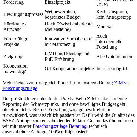
Förderung
Einzelprojekt
2026)
Wettbewerblich,
Rechtsanspruch,
Bewilligungsprozess
begrenztes Budget
kein Antragsstopp
Bürokratie /
Hoch (Zwischenberichte,
Moderat
Aufwand
Meilensteine)
Auch
Förderfähige
Innovative Vorhaben, oft
inkrementelle
Projekte
mit Marktbezug
Forschung
KMU und Start-ups mit
Zielgruppe
Alle Unternehmen
FuE-Erfahrung
Kooperation
Oft Kooperationsprojekte
Inhouse möglich
notwendig?
Mehr Details zum Vergleich findet ihr in unserem Beitrag
ZIM vs.
Forschungszulage
.
Der größte Unterschied in der Praxis: Beim ZIM ist das laufende
Reporting der Schmerzpunkt, und ohne bewilligtes Budget geht
ohnehin nichts. Bei der Forschungszulage beschreibt ihr
rückwirkend, was tatsächlich passiert ist. Dafür wird die Qualität des
BSFZ-Antrags zum entscheidenden Faktor. Genau das übernehmen
wir mit unserer
Forschungszulage Beratung
: technisch
ausgearbeitete Anträge, 100% erfolgsbasiert.