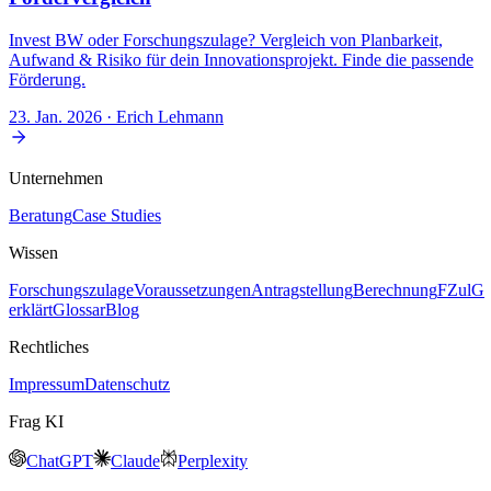
Invest BW oder Forschungszulage? Vergleich von Planbarkeit,
Aufwand & Risiko für dein Innovationsprojekt. Finde die passende
Förderung.
23. Jan. 2026
· Erich Lehmann
Unternehmen
Beratung
Case Studies
Wissen
Forschungszulage
Voraussetzungen
Antragstellung
Berechnung
FZulG
erklärt
Glossar
Blog
Rechtliches
Impressum
Datenschutz
Frag KI
ChatGPT
Claude
Perplexity