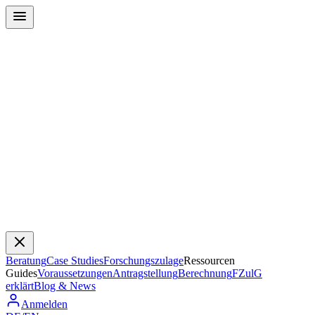
Beratung
Case Studies
Forschungszulage
Ressourcen
Guides
Voraussetzungen
Antragstellung
Berechnung
FZulG
erklärt
Blog & News
Anmelden