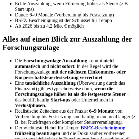
Echte Auszahlung, wenn Förderung höher als Steuer (z.B.
Start-ups)
Dauer: 6–9 Monate (Vorbereitung bis Festsetzung)
BSFZ-Bescheinigung ist der Schlüssel für Tempo
Ab 2026 bis zu 4,2 Mio. € möglich
Alles auf einen Blick zur Auszahlung der
Forschungszulage
Die
Forschungszulage Auszahlung
kommt
nicht
automatisch
und
nicht sofort
: In der Regel wird die
Forschungszulage
mit der nächsten Einkommen- oder
Körperschaftsteuerfestsetzung verrechnet
.
Eine
tatsächliche Auszahlung
(Überweisung durch das
Finanzamt) gibt es typischerweise dann,
wenn die
Forschungszulage höher ist als die festgesetzte Steuer
–
das betrifft häufig
Start-ups
oder Unternehmen in
Verlustphasen
.
Realistische Zeitachse aus der Praxis:
6–9 Monate
von
Vorbereitung bis Festsetzung sind häufig, manchmal länger (z.
B. bei Rückfragen oder komplexer Steuerveranlagung).
Der wichtigste Hebel für Tempo:
BSFZ-Bescheinigung
frühzeitig beantragen
und die Doku sauber vorbereiten –
sonst verschiebt sich die Forschungszulage Auszahlung oft