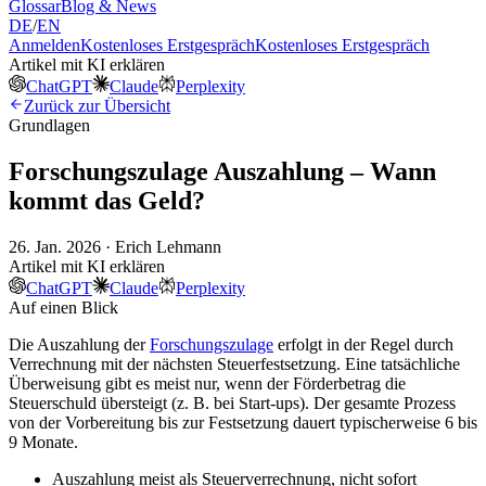
Glossar
Blog & News
DE
/
EN
Anmelden
Kostenloses Erstgespräch
Kostenloses Erstgespräch
Artikel mit KI erklären
ChatGPT
Claude
Perplexity
Zurück zur Übersicht
Grundlagen
Forschungszulage Auszahlung – Wann
kommt das Geld?
26. Jan. 2026 · Erich Lehmann
Artikel mit KI erklären
ChatGPT
Claude
Perplexity
Auf einen Blick
Die Auszahlung der
Forschungszulage
erfolgt in der Regel durch
Verrechnung mit der nächsten Steuerfestsetzung. Eine tatsächliche
Überweisung gibt es meist nur, wenn der Förderbetrag die
Steuerschuld übersteigt (z. B. bei Start-ups). Der gesamte Prozess
von der Vorbereitung bis zur Festsetzung dauert typischerweise 6 bis
9 Monate.
Auszahlung meist als Steuerverrechnung, nicht sofort