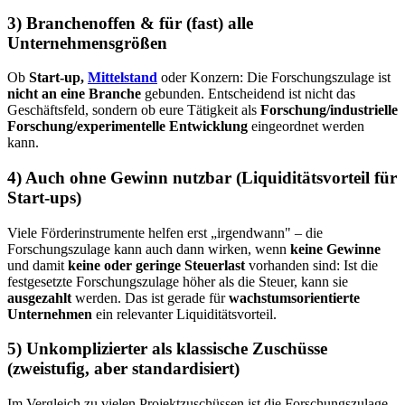
3) Branchenoffen & für (fast) alle
Unternehmensgrößen
Ob
Start-up,
Mittelstand
oder Konzern: Die Forschungszulage ist
nicht an eine Branche
gebunden. Entscheidend ist nicht das
Geschäftsfeld, sondern ob eure Tätigkeit als
Forschung/industrielle
Forschung/experimentelle Entwicklung
eingeordnet werden
kann.
4) Auch ohne Gewinn nutzbar (Liquiditätsvorteil für
Start-ups)
Viele Förderinstrumente helfen erst „irgendwann" – die
Forschungszulage kann auch dann wirken, wenn
keine Gewinne
und damit
keine oder geringe Steuerlast
vorhanden sind: Ist die
festgesetzte Forschungszulage höher als die Steuer, kann sie
ausgezahlt
werden. Das ist gerade für
wachstumsorientierte
Unternehmen
ein relevanter Liquiditätsvorteil.
5) Unkomplizierter als klassische Zuschüsse
(zweistufig, aber standardisiert)
Im Vergleich zu vielen Projektzuschüssen ist die Forschungszulage