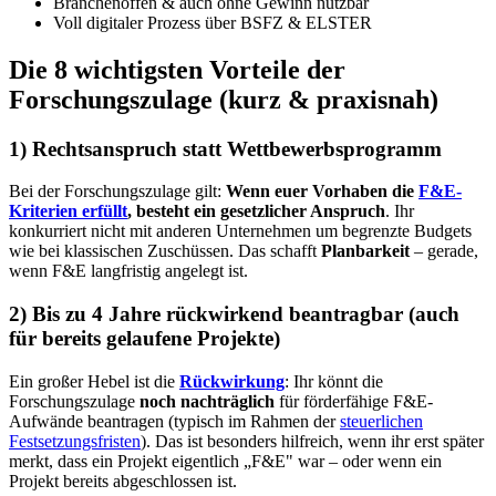
Branchenoffen & auch ohne Gewinn nutzbar
Voll digitaler Prozess über BSFZ & ELSTER
Die 8 wichtigsten Vorteile der
Forschungszulage (kurz & praxisnah)
1) Rechtsanspruch statt Wettbewerbsprogramm
Bei der Forschungszulage gilt:
Wenn euer Vorhaben die
F&E-
Kriterien erfüllt
, besteht ein gesetzlicher Anspruch
. Ihr
konkurriert nicht mit anderen Unternehmen um begrenzte Budgets
wie bei klassischen Zuschüssen. Das schafft
Planbarkeit
– gerade,
wenn F&E langfristig angelegt ist.
2) Bis zu 4 Jahre rückwirkend beantragbar (auch
für bereits gelaufene Projekte)
Ein großer Hebel ist die
Rückwirkung
: Ihr könnt die
Forschungszulage
noch nachträglich
für förderfähige F&E-
Aufwände beantragen (typisch im Rahmen der
steuerlichen
Festsetzungsfristen
). Das ist besonders hilfreich, wenn ihr erst später
merkt, dass ein Projekt eigentlich „F&E" war – oder wenn ein
Projekt bereits abgeschlossen ist.