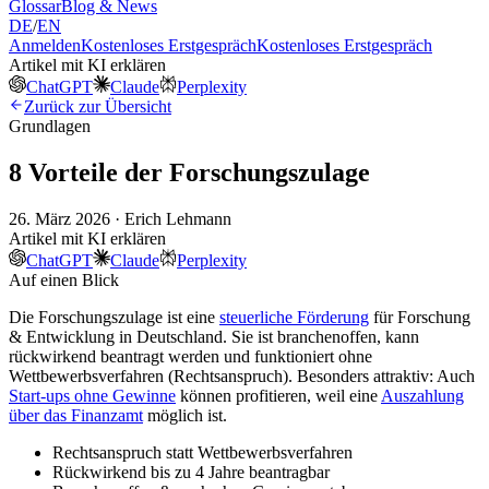
Glossar
Blog & News
DE
/
EN
Anmelden
Kostenloses Erstgespräch
Kostenloses Erstgespräch
Artikel mit KI erklären
ChatGPT
Claude
Perplexity
Zurück zur Übersicht
Grundlagen
8 Vorteile der Forschungszulage
26. März 2026 · Erich Lehmann
Artikel mit KI erklären
ChatGPT
Claude
Perplexity
Auf einen Blick
Die Forschungszulage ist eine
steuerliche Förderung
für Forschung
& Entwicklung in Deutschland. Sie ist branchenoffen, kann
rückwirkend beantragt werden und funktioniert ohne
Wettbewerbsverfahren (Rechtsanspruch). Besonders attraktiv: Auch
Start-ups ohne Gewinne
können profitieren, weil eine
Auszahlung
über das Finanzamt
möglich ist.
Rechtsanspruch statt Wettbewerbsverfahren
Rückwirkend bis zu 4 Jahre beantragbar