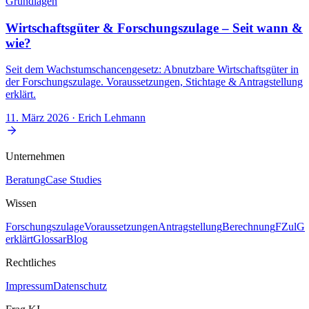
Grundlagen
Wirtschaftsgüter & Forschungszulage – Seit wann &
wie?
Seit dem Wachstumschancengesetz: Abnutzbare Wirtschaftsgüter in
der Forschungszulage. Voraussetzungen, Stichtage & Antragstellung
erklärt.
11. März 2026
· Erich Lehmann
Unternehmen
Beratung
Case Studies
Wissen
Forschungszulage
Voraussetzungen
Antragstellung
Berechnung
FZulG
erklärt
Glossar
Blog
Rechtliches
Impressum
Datenschutz