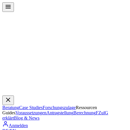
Beratung
Case Studies
Forschungszulage
Ressourcen
Guides
Voraussetzungen
Antragstellung
Berechnung
FZulG
erklärt
Blog & News
Anmelden