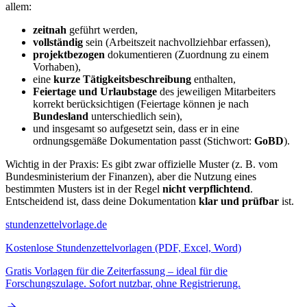
allem:
zeitnah
geführt werden,
vollständig
sein (Arbeitszeit nachvollziehbar erfassen),
projektbezogen
dokumentieren (Zuordnung zu einem
Vorhaben),
eine
kurze Tätigkeitsbeschreibung
enthalten,
Feiertage und Urlaubstage
des jeweiligen Mitarbeiters
korrekt berücksichtigen (Feiertage können je nach
Bundesland
unterschiedlich sein),
und insgesamt so aufgesetzt sein, dass er in eine
ordnungsgemäße Dokumentation passt (Stichwort:
GoBD
).
Wichtig in der Praxis: Es gibt zwar offizielle Muster (z. B. vom
Bundesministerium der Finanzen), aber die Nutzung eines
bestimmten Musters ist in der Regel
nicht verpflichtend
.
Entscheidend ist, dass deine Dokumentation
klar und prüfbar
ist.
stundenzettelvorlage.de
Kostenlose Stundenzettelvorlagen (PDF, Excel, Word)
Gratis Vorlagen für die Zeiterfassung – ideal für die
Forschungszulage. Sofort nutzbar, ohne Registrierung.