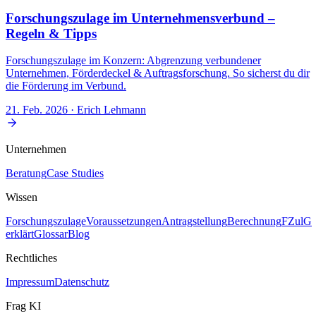
Forschungszulage im Unternehmensverbund –
Regeln & Tipps
Forschungszulage im Konzern: Abgrenzung verbundener
Unternehmen, Förderdeckel & Auftragsforschung. So sicherst du dir
die Förderung im Verbund.
21. Feb. 2026
· Erich Lehmann
Unternehmen
Beratung
Case Studies
Wissen
Forschungszulage
Voraussetzungen
Antragstellung
Berechnung
FZulG
erklärt
Glossar
Blog
Rechtliches
Impressum
Datenschutz
Frag KI