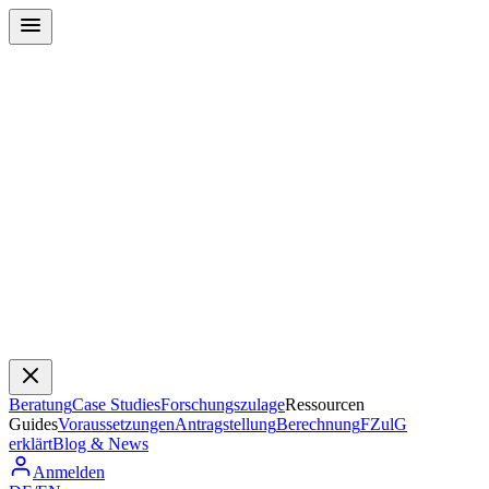
Beratung
Case Studies
Forschungszulage
Ressourcen
Guides
Voraussetzungen
Antragstellung
Berechnung
FZulG
erklärt
Blog & News
Anmelden