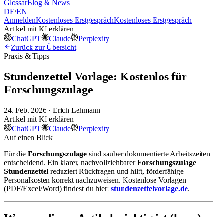
Glossar
Blog & News
DE
/
EN
Anmelden
Kostenloses Erstgespräch
Kostenloses Erstgespräch
Artikel mit KI erklären
ChatGPT
Claude
Perplexity
Zurück zur Übersicht
Praxis & Tipps
Stundenzettel Vorlage: Kostenlos für
Forschungszulage
24. Feb. 2026 · Erich Lehmann
Artikel mit KI erklären
ChatGPT
Claude
Perplexity
Auf einen Blick
Für die
Forschungszulage
sind sauber dokumentierte Arbeitszeiten
entscheidend. Ein klarer, nachvollziehbarer
Forschungszulage
Stundenzettel
reduziert Rückfragen und hilft, förderfähige
Personalkosten korrekt nachzuweisen. Kostenlose Vorlagen
(PDF/Excel/Word) findest du hier:
stundenzettelvorlage.de
.